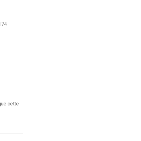
 174
que cette