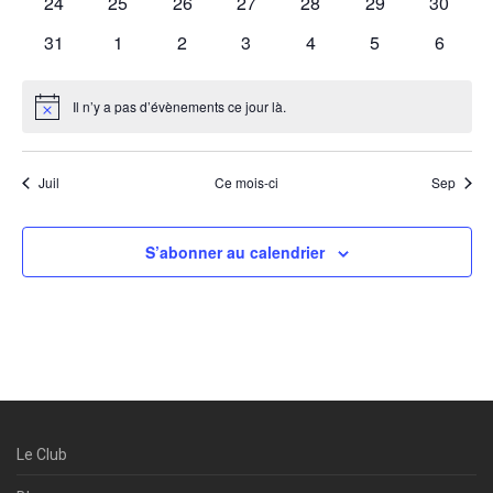
0
0
0
0
0
0
0
24
25
26
27
28
29
30
évènements
évènements
évènements
évènements
évènements
évènements
évènem
0
0
0
0
0
0
0
31
1
2
3
4
5
6
évènements
évènements
évènements
évènements
évènements
évènements
évènem
Il n’y a pas d’évènements ce jour là.
Notice
Juil
Ce mois-ci
Sep
S’abonner au calendrier
Le Club