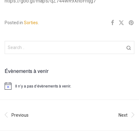
https://goo.gl/maps/qZ744wR9XnoFhtjg7
Posted in
Sorties
.
Évènements à venir
Il n’y a pas d’évènements à venir.
Notice
Previous
Next